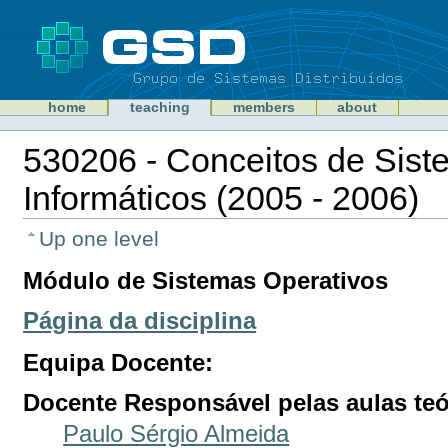
Skip
to
content
Sections
GSD
home
teaching
members
about
Personal
tools
530206 - Conceitos de Sis
Informáticos (2005 - 2006)
Document
Actions
Up one level
Módulo de Sistemas Operativos
Página da disciplina
Equipa Docente:
Docente Responsável pelas aulas teó
Paulo Sérgio Almeida