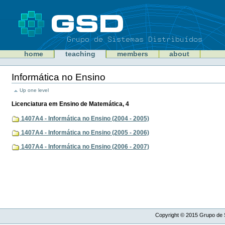
Skip
to
content
Sections
GSD
home
teaching
members
about
Personal
tools
Informática no Ensino
Document
Actions
Up one level
Licenciatura em Ensino de Matemática, 4
1407A4 - Informática no Ensino (2004 - 2005)
1407A4 - Informática no Ensino (2005 - 2006)
1407A4 - Informática no Ensino (2006 - 2007)
Copyright ©
2015
Grupo de S