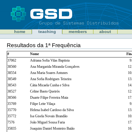
Skip
to
content
Sections
GSD
home
teaching
members
about
Personal
tools
Resultados da 1ª Frequência
Document
Actions
#
Nome
Fin
37062
Adriana Sofia Vilas Baptista
9
38560
Ana Margarida Miranda Gonçalves
12
38554
Ana Maria Soares Antunes
10
38549
Ana Sofia Rodrigues Teixeira
13
38543
Cátia Micaela Cunha e Silva
14
38527
Celine Basto Queirós
12
38566
Duarte Filipe Ferreira Maia
17
35769
Filipe Leite Vilaça
9
35770
Helena Isabel Cardoso da Silva
13
35772
Isa Gisela Novais Brandão
10
7576
João Miguel Sousa Faria
17
35835
Joaquim Daniel Monteiro Baião
16