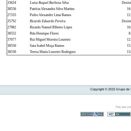
33654
Luisa Raquel Barbosa Silva
Desist
38556
Patrícia Alexandra Silva Martins
16
27335
Pedro Alexandre Lima Ramos
12
35792
Ricardo Eduardo Pereira
Desist
27982
Ricardo Nanuel RIbeiro Lopes
16
38552
Rita Henrique Flores
8
37077
Rui Miguel Moreira Loureiro
12
38550
Sara Isabel Moça Ramos
15
38530
Teresa Maria Loureiro Rodrigues
13
Copyright ©
2015
Grupo de S
This site co