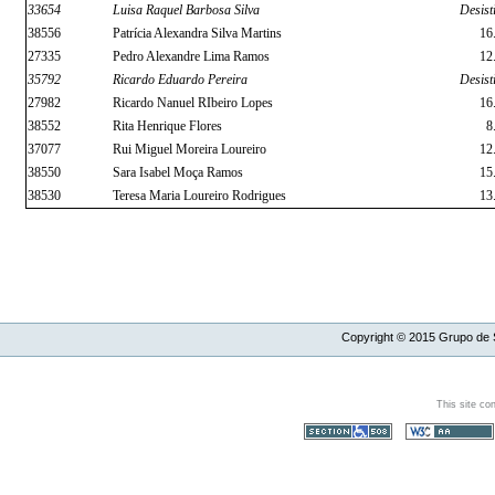
33654
Luisa Raquel Barbosa Silva
Desist
38556
Patrícia Alexandra Silva Martins
16
27335
Pedro Alexandre Lima Ramos
12
35792
Ricardo Eduardo Pereira
Desist
27982
Ricardo Nanuel RIbeiro Lopes
16
38552
Rita Henrique Flores
8
37077
Rui Miguel Moreira Loureiro
12
38550
Sara Isabel Moça Ramos
15
38530
Teresa Maria Loureiro Rodrigues
13
Copyright ©
2015
Grupo de S
This site co