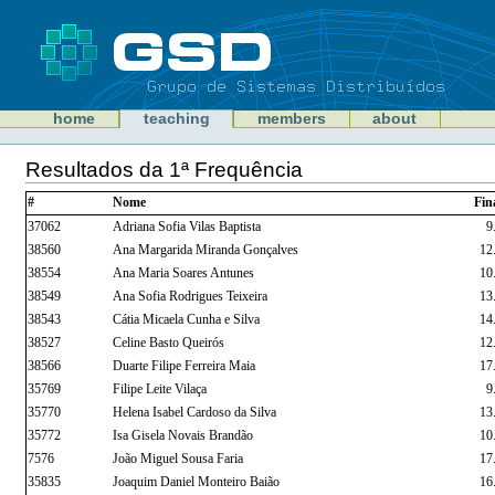
Skip
to
content
Sections
GSD
home
teaching
members
about
Personal
tools
Resultados da 1ª Frequência
Document
Actions
#
Nome
Fin
37062
Adriana Sofia Vilas Baptista
9
38560
Ana Margarida Miranda Gonçalves
12
38554
Ana Maria Soares Antunes
10
38549
Ana Sofia Rodrigues Teixeira
13
38543
Cátia Micaela Cunha e Silva
14
38527
Celine Basto Queirós
12
38566
Duarte Filipe Ferreira Maia
17
35769
Filipe Leite Vilaça
9
35770
Helena Isabel Cardoso da Silva
13
35772
Isa Gisela Novais Brandão
10
7576
João Miguel Sousa Faria
17
35835
Joaquim Daniel Monteiro Baião
16