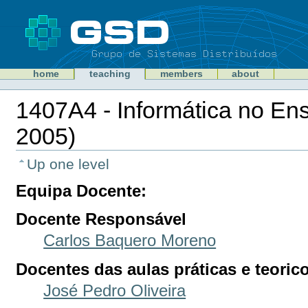
Skip
to
content
Sections
GSD
home
teaching
members
about
Personal
tools
1407A4 - Informática no Ens
2005)
Document
Actions
Up one level
Equipa Docente:
Docente Responsável
Carlos Baquero Moreno
Docentes das aulas práticas e teorico
José Pedro Oliveira